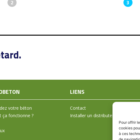
2
3
tard.
OBETON
LIENS
ez votre béton
Contact
ça fonctionne ?
Installer un distributeur
Pour offrir 
cookies pour
aux
à ces techn
de navigatio