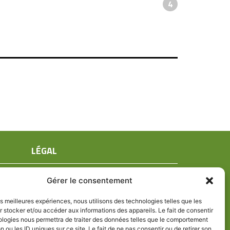
4
LÉGAL
Mentions légales
Gérer le consentement
Conditions générales de ventes
Politique de confidentialité
les meilleures expériences, nous utilisons des technologies telles que les
 stocker et/ou accéder aux informations des appareils. Le fait de consentir
Politique de cookies (UE)
ologies nous permettra de traiter des données telles que le comportement
n ou les ID uniques sur ce site. Le fait de ne pas consentir ou de retirer son