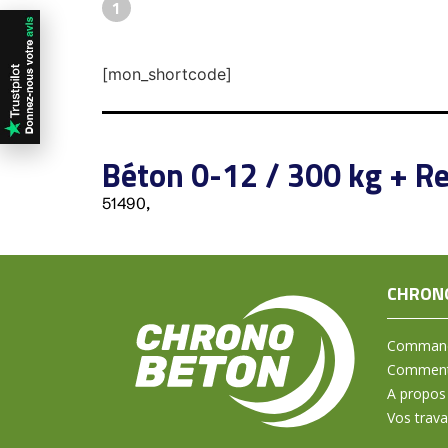
1
[mon_shortcode]
Béton 0-12 / 300 kg + Re
51490,
CHRON
Command
Comment 
A propos
Vos trav