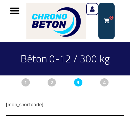
0
Béton 0-12 / 300 kg
1
2
3
4
[mon_shortcode]