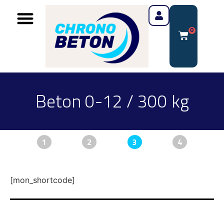
0
Beton 0-12 / 300 kg
1
2
3
4
[mon_shortcode]