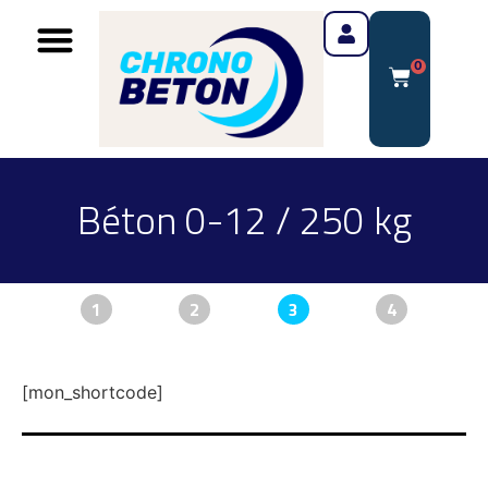
0
Béton 0-12 / 250 kg
1
2
3
4
[mon_shortcode]