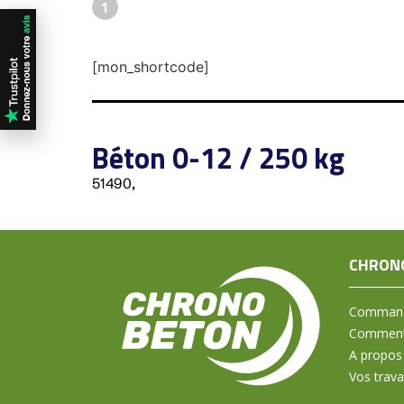
1
[mon_shortcode]
Béton 0-12 / 250 kg
51490,
CHRON
Command
Comment 
A propos
Vos trav