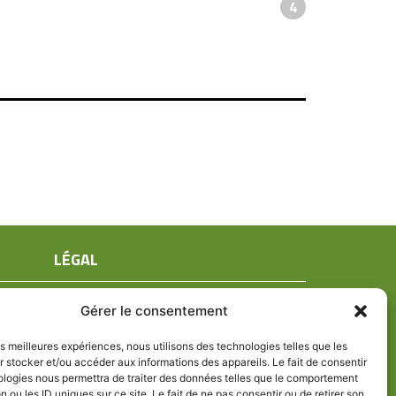
4
LÉGAL
Mentions légales
Gérer le consentement
Conditions générales de ventes
Politique de confidentialité
les meilleures expériences, nous utilisons des technologies telles que les
 stocker et/ou accéder aux informations des appareils. Le fait de consentir
Politique de cookies (UE)
ologies nous permettra de traiter des données telles que le comportement
n ou les ID uniques sur ce site. Le fait de ne pas consentir ou de retirer son