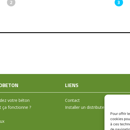
2
3
OBETON
LIENS
ez votre béton
Contact
ça fonctionne ?
Installer un distributeur
Pour offrir 
cookies pour
aux
à ces techn
de navigatio