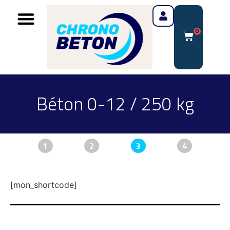
0
Béton 0-12 / 250 kg
1
2
3
4
[mon_shortcode]