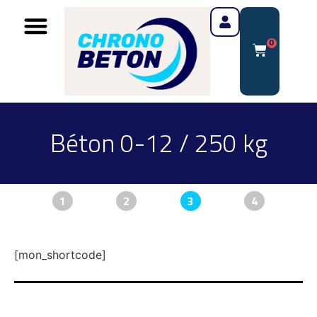
0
Béton 0-12 / 250 kg
1
2
3
4
[mon_shortcode]