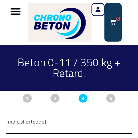
0
Beton 0-11 / 350 kg +
Retard.
1
2
3
4
[mon_shortcode]