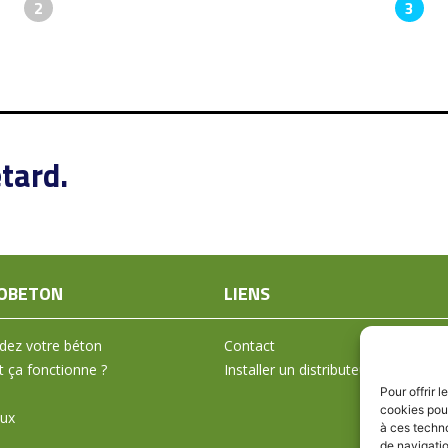
2
3
tard.
OBETON
LIENS
ez votre béton
Contact
ça fonctionne ?
Installer un distributeur
Pour offrir 
cookies pour
aux
à ces techn
de navigatio