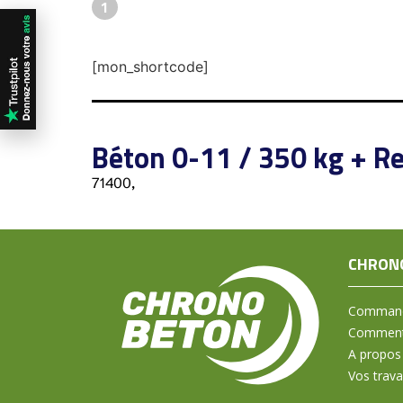
1
[mon_shortcode]
Béton 0-11 / 350 kg + Re
71400,
CHRON
Command
Comment 
A propos
Vos trav