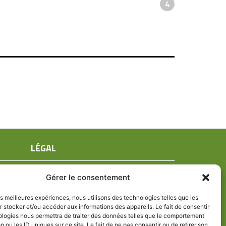
4
LÉGAL
Mentions légales
Gérer le consentement
Conditions générales de ventes
Politique de confidentialité
les meilleures expériences, nous utilisons des technologies telles que les
 stocker et/ou accéder aux informations des appareils. Le fait de consentir
Politique de cookies (UE)
ologies nous permettra de traiter des données telles que le comportement
n ou les ID uniques sur ce site. Le fait de ne pas consentir ou de retirer son