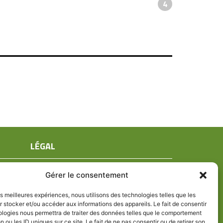
4
LÉGAL
Mentions légales
Gérer le consentement
Conditions générales de ventes
Politique de confidentialité
les meilleures expériences, nous utilisons des technologies telles que les
 stocker et/ou accéder aux informations des appareils. Le fait de consentir
Politique de cookies (UE)
ologies nous permettra de traiter des données telles que le comportement
n ou les ID uniques sur ce site. Le fait de ne pas consentir ou de retirer son