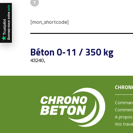
1
[mon_shortcode]
Béton 0-11 / 350 kg
43240,
CHRON
Command
Comment 
A propos
Vos trav