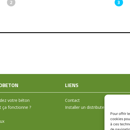
2
3
OBETON
LIENS
ez votre béton
Contact
ça fonctionne ?
Installer un distributeur
Pour offrir 
cookies pour
aux
à ces techn
de navigatio