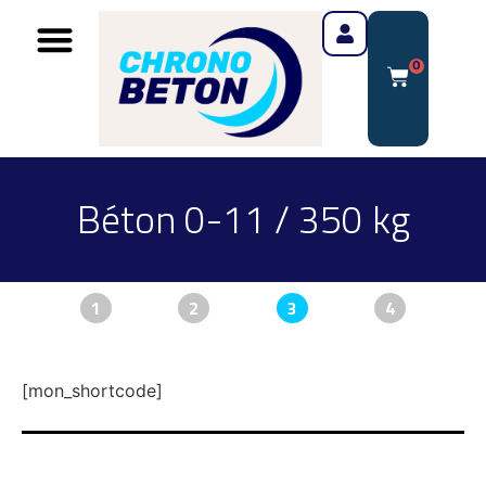
0
Béton 0-11 / 350 kg
1
2
3
4
[mon_shortcode]