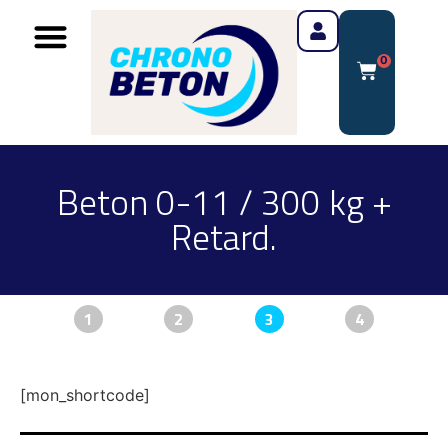
0
Beton 0-11 / 300 kg +
Retard.
1
2
3
4
[mon_shortcode]