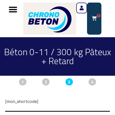
0
Béton 0-11 / 300 kg Pâteux
+ Retard
1
2
3
4
[mon_shortcode]