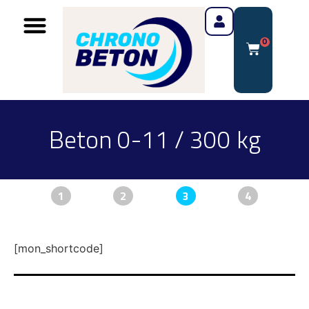
0
Beton 0-11 / 300 kg
1
2
3
4
[mon_shortcode]