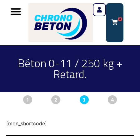
0
Béton 0-11 / 250 kg +
Retard.
1
2
3
4
[mon_shortcode]