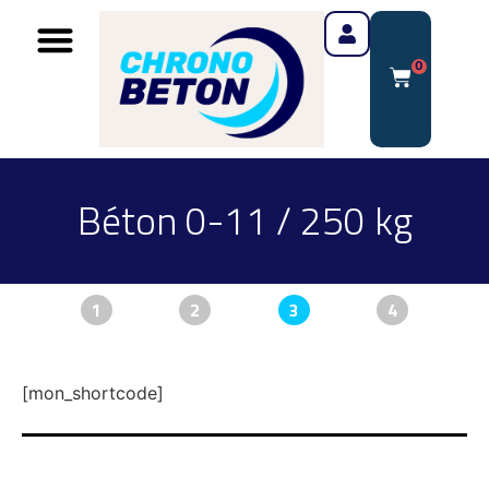
0
Béton 0-11 / 250 kg
1
2
3
4
[mon_shortcode]