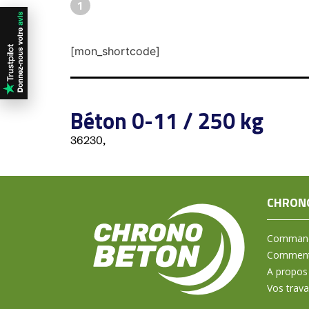
1
[mon_shortcode]
Béton 0-11 / 250 kg
36230,
CHRON
Command
Comment 
A propos
Vos trav