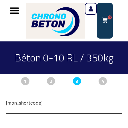
0
Béton 0-10 RL / 350kg
1
2
3
4
[mon_shortcode]