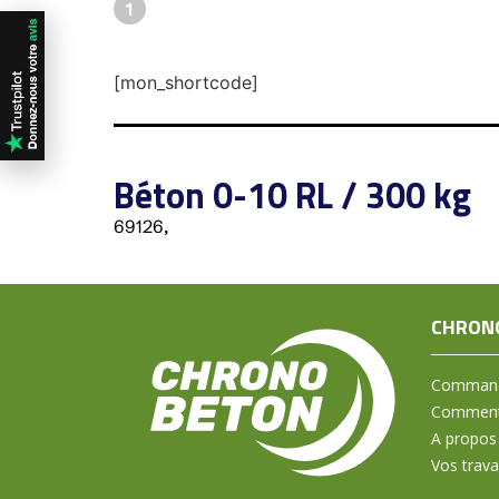
1
[mon_shortcode]
Béton 0-10 RL / 300 kg
69126,
CHRON
Command
Comment 
A propos
Vos trav