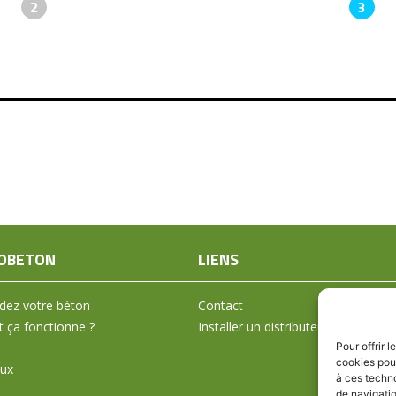
2
3
OBETON
LIENS
ez votre béton
Contact
ça fonctionne ?
Installer un distributeur
Pour offrir 
cookies pour
aux
à ces techn
de navigatio