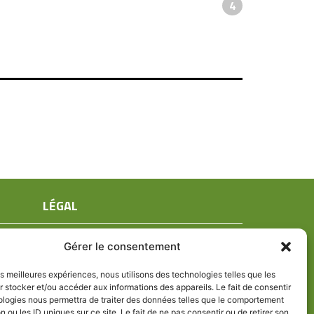
4
LÉGAL
Mentions légales
Gérer le consentement
Conditions générales de ventes
Politique de confidentialité
les meilleures expériences, nous utilisons des technologies telles que les
 stocker et/ou accéder aux informations des appareils. Le fait de consentir
Politique de cookies (UE)
ologies nous permettra de traiter des données telles que le comportement
n ou les ID uniques sur ce site. Le fait de ne pas consentir ou de retirer son