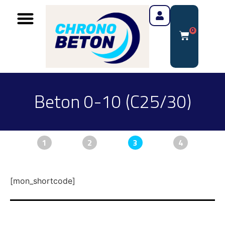
0
Beton 0-10 (C25/30)
1
2
3
4
[mon_shortcode]