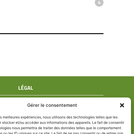
4
LÉGAL
Mentions légales
Gérer le consentement
Conditions générales de ventes
Politique de confidentialité
les meilleures expériences, nous utilisons des technologies telles que les
 stocker et/ou accéder aux informations des appareils. Le fait de consentir
Politique de cookies (UE)
ologies nous permettra de traiter des données telles que le comportement
n ou les ID uniques sur ce site. Le fait de ne pas consentir ou de retirer son