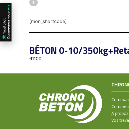
1
[mon_shortcode]
BÉTON 0-10/350kg+Reta
61100,
CHRON
Command
Comment 
A propos
Vos trav