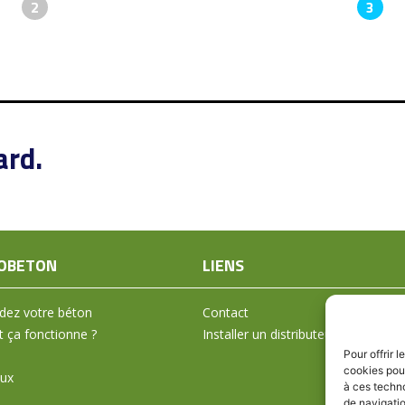
2
3
rd.
OBETON
LIENS
ez votre béton
Contact
ça fonctionne ?
Installer un distributeur
Pour offrir 
cookies pour
aux
à ces techn
de navigatio