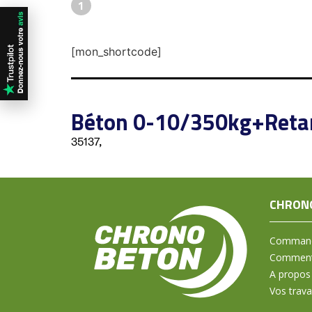
1
[mon_shortcode]
Béton 0-10/350kg+Reta
35137,
CHRON
Command
Comment 
A propos
Vos trav