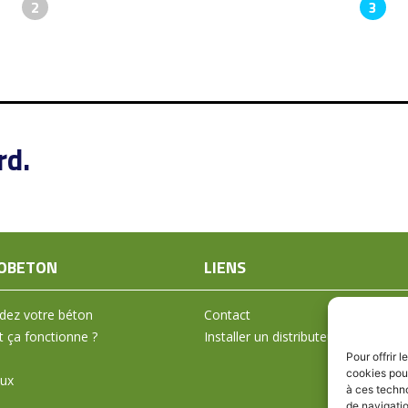
2
3
rd.
OBETON
LIENS
ez votre béton
Contact
ça fonctionne ?
Installer un distributeur
Pour offrir 
cookies pour
aux
à ces techn
de navigatio