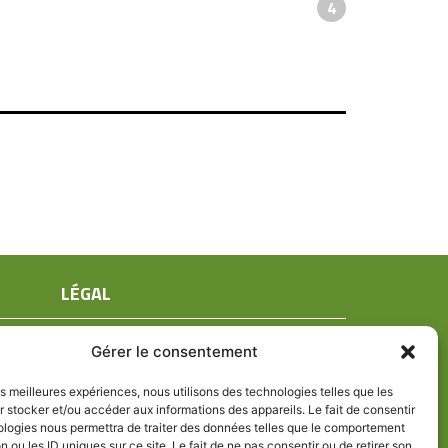
4
LÉGAL
Mentions légales
Gérer le consentement
Conditions générales de ventes
Politique de confidentialité
les meilleures expériences, nous utilisons des technologies telles que les
 stocker et/ou accéder aux informations des appareils. Le fait de consentir
Politique de cookies (UE)
ologies nous permettra de traiter des données telles que le comportement
n ou les ID uniques sur ce site. Le fait de ne pas consentir ou de retirer son