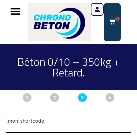
0
Béton 0/10 – 350kg +
Retard.
1
2
3
4
[mon_shortcode]