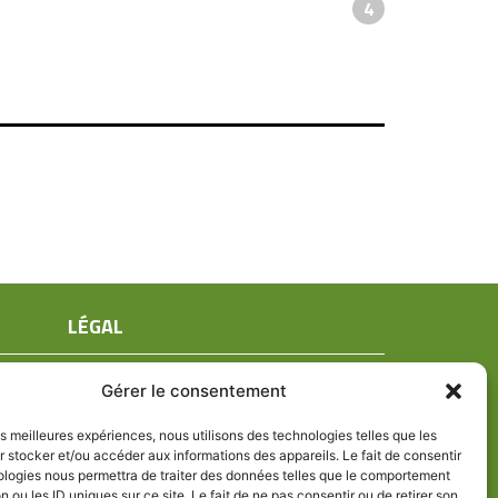
4
LÉGAL
Mentions légales
Gérer le consentement
Conditions générales de ventes
Politique de confidentialité
les meilleures expériences, nous utilisons des technologies telles que les
 stocker et/ou accéder aux informations des appareils. Le fait de consentir
Politique de cookies (UE)
ologies nous permettra de traiter des données telles que le comportement
n ou les ID uniques sur ce site. Le fait de ne pas consentir ou de retirer son