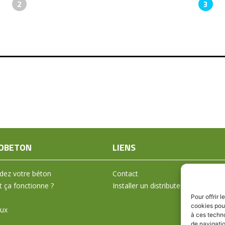
2
3
OBETON
LIENS
ez votre béton
Contact
ça fonctionne ?
Installer un distributeur
Pour offrir 
cookies pour
aux
à ces techn
de navigatio