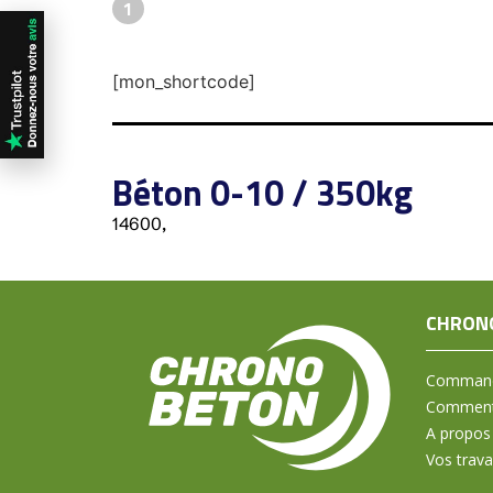
1
[mon_shortcode]
Béton 0-10 / 350kg
14600,
CHRON
Command
Comment 
A propos
Vos trav