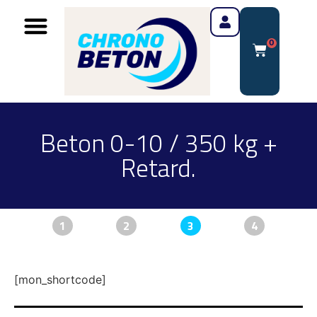
0
Beton 0-10 / 350 kg +
Retard.
1
2
3
4
[mon_shortcode]