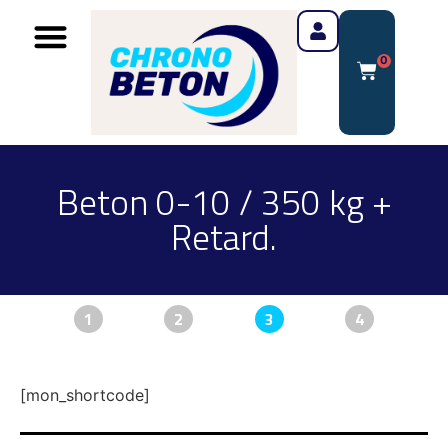
0
Beton 0-10 / 350 kg +
Retard.
1
2
3
4
[mon_shortcode]