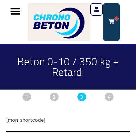
0
Beton 0-10 / 350 kg +
Retard.
1
2
3
4
[mon_shortcode]