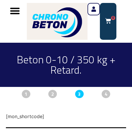
0
Beton 0-10 / 350 kg +
Retard.
1
2
3
4
[mon_shortcode]