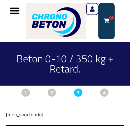
0
Beton 0-10 / 350 kg +
Retard.
1
2
3
4
[mon_shortcode]