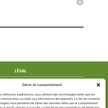
4
LÉGAL
Mentions légales
Gérer le consentement
Conditions générales de ventes
Politique de confidentialité
les meilleures expériences, nous utilisons des technologies telles que les
 stocker et/ou accéder aux informations des appareils. Le fait de consentir
Politique de cookies (UE)
ologies nous permettra de traiter des données telles que le comportement
n ou les ID uniques sur ce site. Le fait de ne pas consentir ou de retirer son