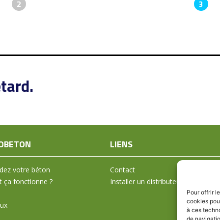
2
3
tard.
OBETON
LIENS
ez votre béton
Contact
ça fonctionne ?
Installer un distributeur
Pour offrir 
cookies pour
aux
à ces techn
de navigatio