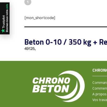
1
[mon_shortcode]
Beton 0-10 / 350 kg + Re
49125,
CHRON
Command
Comment 
A propos
Vos trav