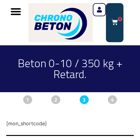
0
Beton 0-10 / 350 kg +
Retard.
1
2
3
4
[mon_shortcode]