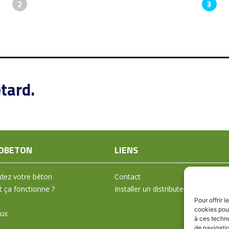
2
3
tard.
OBETON
LIENS
ez votre béton
Contact
ça fonctionne ?
Installer un distributeur
Pour offrir 
cookies pour
aux
à ces techn
de navigatio