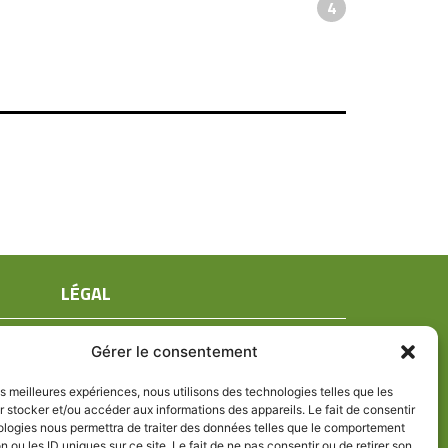
4
LÉGAL
Mentions légales
Gérer le consentement
Conditions générales de ventes
Politique de confidentialité
les meilleures expériences, nous utilisons des technologies telles que les
 stocker et/ou accéder aux informations des appareils. Le fait de consentir
Politique de cookies (UE)
ologies nous permettra de traiter des données telles que le comportement
n ou les ID uniques sur ce site. Le fait de ne pas consentir ou de retirer son