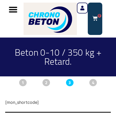
0
Beton 0-10 / 350 kg +
Retard.
1
2
3
4
[mon_shortcode]