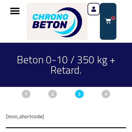
0
Beton 0-10 / 350 kg +
Retard.
1
2
3
4
[mon_shortcode]