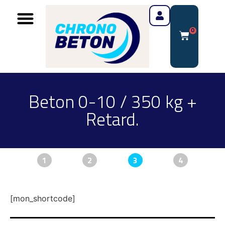
0
Beton 0-10 / 350 kg +
Retard.
1
2
3
4
[mon_shortcode]