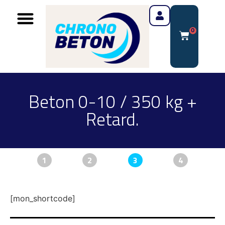
0
Beton 0-10 / 350 kg +
Retard.
1
2
3
4
[mon_shortcode]