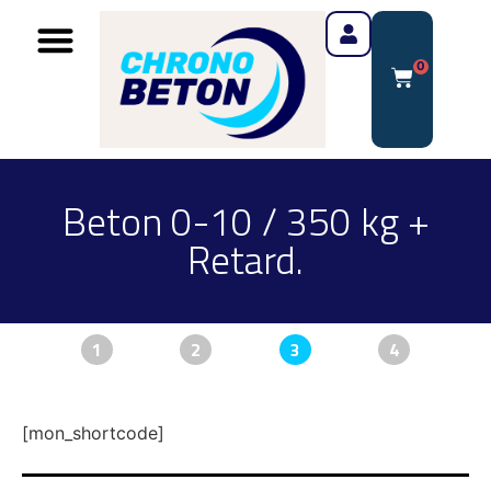
0
Beton 0-10 / 350 kg +
Retard.
1
2
3
4
[mon_shortcode]