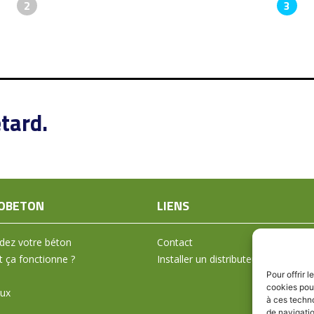
2
3
tard.
OBETON
LIENS
ez votre béton
Contact
ça fonctionne ?
Installer un distributeur
Pour offrir 
cookies pour
aux
à ces techn
de navigatio