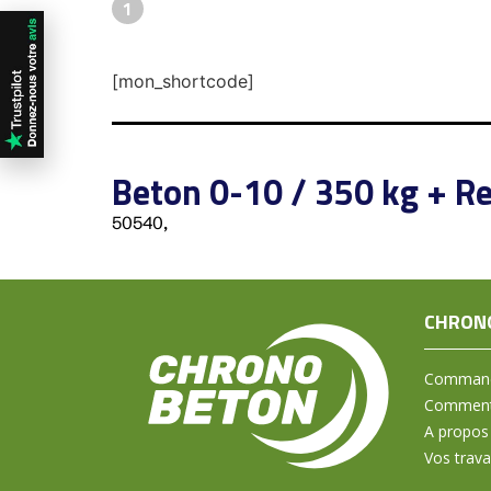
1
[mon_shortcode]
Beton 0-10 / 350 kg + Re
50540,
CHRON
Command
Comment 
A propos
Vos trav