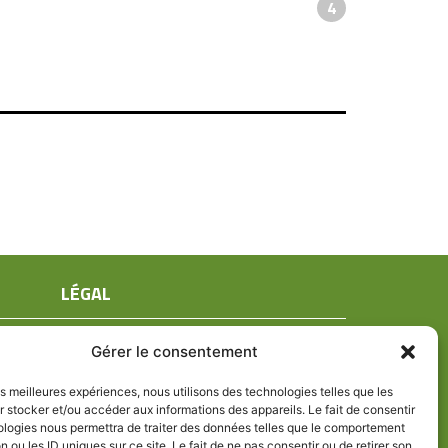
4
LÉGAL
Mentions légales
Gérer le consentement
Conditions générales de ventes
Politique de confidentialité
les meilleures expériences, nous utilisons des technologies telles que les
 stocker et/ou accéder aux informations des appareils. Le fait de consentir
Politique de cookies (UE)
ologies nous permettra de traiter des données telles que le comportement
n ou les ID uniques sur ce site. Le fait de ne pas consentir ou de retirer son