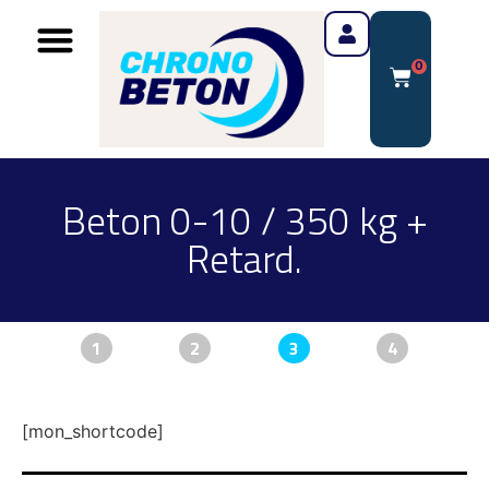
0
Beton 0-10 / 350 kg +
Retard.
1
2
3
4
[mon_shortcode]