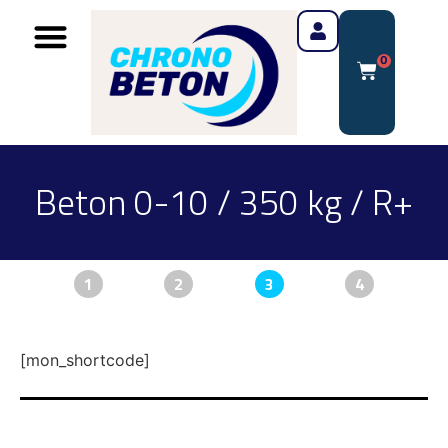
0
Beton 0-10 / 350 kg / R+
1
2
3
4
[mon_shortcode]