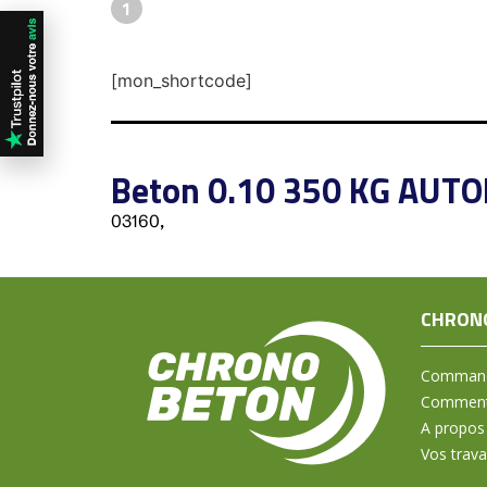
1
[mon_shortcode]
Beton 0.10 350 KG AUT
03160,
CHRON
Command
Comment 
A propos
Vos trav