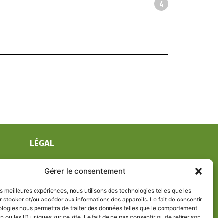
4
LÉGAL
Mentions légales
Gérer le consentement
Conditions générales de ventes
Politique de confidentialité
les meilleures expériences, nous utilisons des technologies telles que les
 stocker et/ou accéder aux informations des appareils. Le fait de consentir
Politique de cookies (UE)
ologies nous permettra de traiter des données telles que le comportement
n ou les ID uniques sur ce site. Le fait de ne pas consentir ou de retirer son