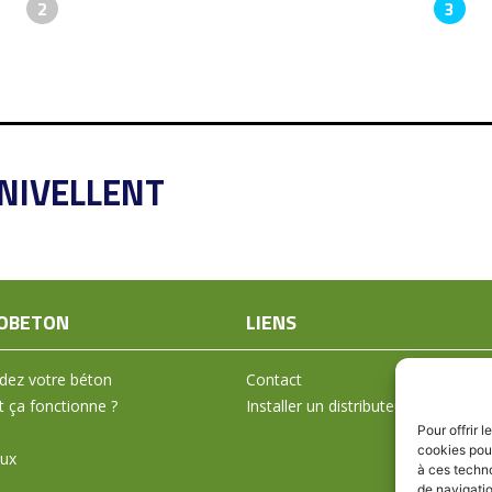
2
3
ONIVELLENT
OBETON
LIENS
ez votre béton
Contact
ça fonctionne ?
Installer un distributeur
Pour offrir 
cookies pour
aux
à ces techn
de navigatio