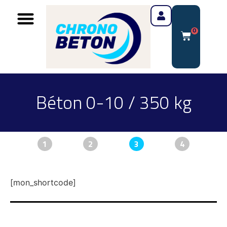
0
Béton 0-10 / 350 kg
1
2
3
4
[mon_shortcode]