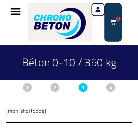
0
Béton 0-10 / 350 kg
1
2
3
4
[mon_shortcode]