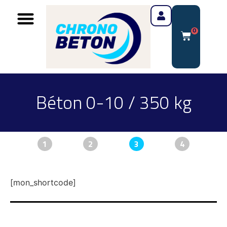
0
Béton 0-10 / 350 kg
1
2
3
4
[mon_shortcode]