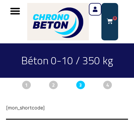
0
Béton 0-10 / 350 kg
1
2
3
4
[mon_shortcode]