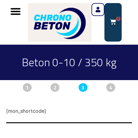
0
Beton 0-10 / 350 kg
1
2
3
4
[mon_shortcode]