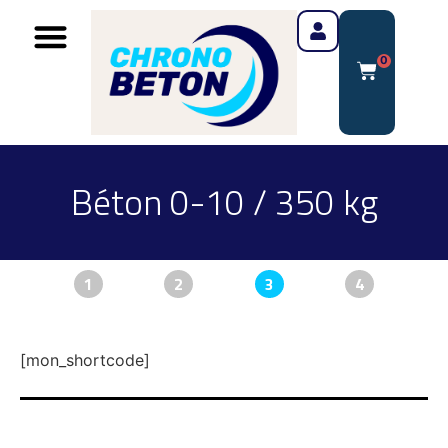
0
Béton 0-10 / 350 kg
1
2
3
4
[mon_shortcode]