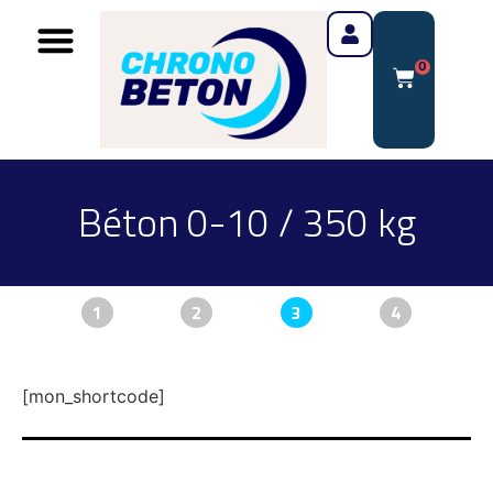
0
Béton 0-10 / 350 kg
1
2
3
4
[mon_shortcode]