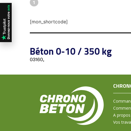
1
[mon_shortcode]
Béton 0-10 / 350 kg
03160,
CHRON
Command
Comment 
A propos
Vos trav