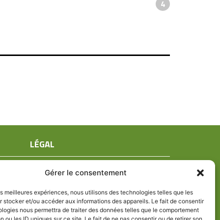
4
LÉGAL
Mentions légales
Gérer le consentement
Conditions générales de ventes
Politique de confidentialité
les meilleures expériences, nous utilisons des technologies telles que les
 stocker et/ou accéder aux informations des appareils. Le fait de consentir
Politique de cookies (UE)
ologies nous permettra de traiter des données telles que le comportement
n ou les ID uniques sur ce site. Le fait de ne pas consentir ou de retirer son