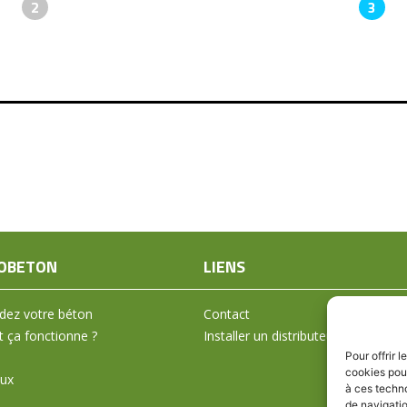
2
3
OBETON
LIENS
ez votre béton
Contact
ça fonctionne ?
Installer un distributeur
Pour offrir 
cookies pour
aux
à ces techn
de navigatio