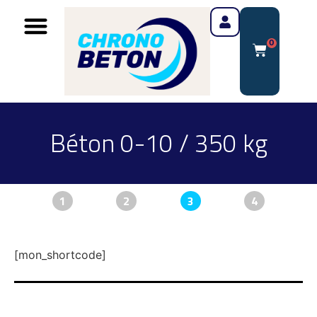
0
Béton 0-10 / 350 kg
1
2
3
4
[mon_shortcode]